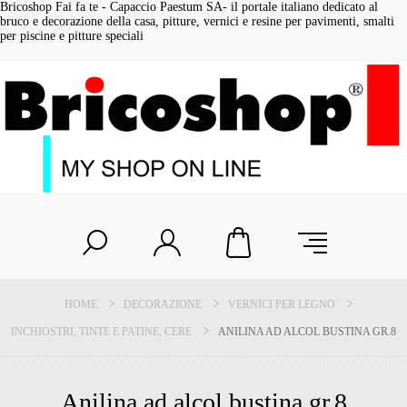
Bricoshop Fai fa te - Capaccio Paestum SA- il portale italiano dedicato al
bruco e decorazione della casa, pitture, vernici e resine per pavimenti, smalti
per piscine e pitture speciali
HOME
DECORAZIONE
VERNICI PER LEGNO
INCHIOSTRI, TINTE E PATINE, CERE
ANILINA AD ALCOL BUSTINA GR.8
Anilina ad alcol bustina gr.8