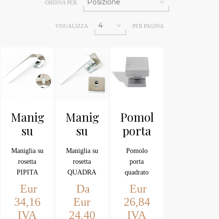
ORDINA PER
VISUALIZZA
PER PAGINA
Maniglia
Maniglia
Pomolo
su
su
porta
rosetta
rosetta
quadrato
Maniglia su
Maniglia su
Pomolo
PIPITA
QUADRA
Arieni
rosetta
rosetta
porta
cromo
PIPITA
QUADRA
quadrato
lucido
Eur
Da
Eur
34,16
Eur
26,84
IVA
24,40
IVA