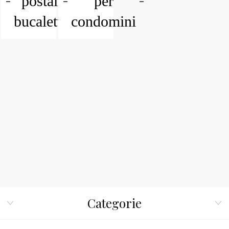
postali e
per
bucalettere
condomini
Categorie