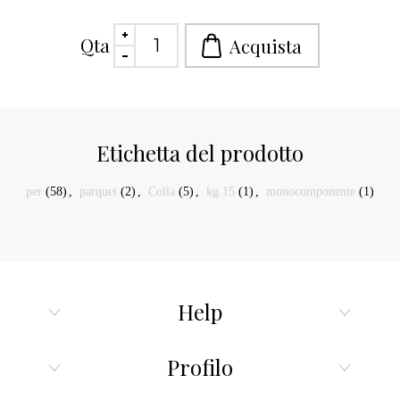
Qta
Etichetta del prodotto
per
(58)
,
parquet
(2)
,
Colla
(5)
,
kg.15
(1)
,
monocomponente
(1)
Help
Profilo