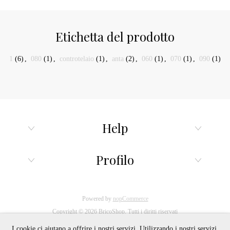
Etichetta del prodotto
1
(6)
,
080
(1)
,
controtelaio
(1)
,
anta
(2)
,
060
(1)
,
070
(1)
,
090
(1)
Help
Profilo
Powered by
nopCommerce
Copyright © 2026 BricoShop. Tutti i diritti riservati
I cookie ci aiutano a offrire i nostri servizi. Utilizzando i nostri servizi,