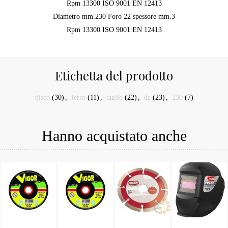
Rpm 13300 ISO 9001 EN 12413
Diametro mm.230 Foro 22 spessore mm.3
Rpm 13300 ISO 9001 EN 12413
Etichetta del prodotto
disco
(30)
,
ferro
(11)
,
taglio
(22)
,
da
(23)
,
230
(7)
Hanno acquistato anche