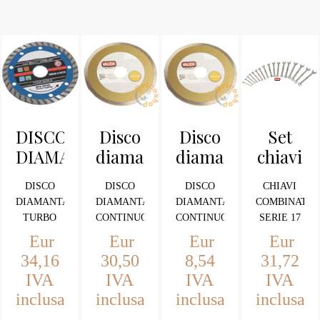
DISCO
Disco
Disco
Set
DIAMANTATO
diamantato
diamantato
chiavi
TURBO
230
115
combina
DISCO
DISCO
DISCO
CHIAVI
230
continuo
continuo
17
DIAMANTATO
DIAMANTATO
DIAMANTATO
COMBINATE
1464604
1464644
pezzi
TURBO
CONTINUO
CONTINUO
SERIE 17
1460792
230MM
230MM
115MM Per
PEZZI
Eur
Eur
Eur
Eur
ceramica e
34,16
30,50
8,54
31,72
altri
IVA
IVA
IVA
IVA
materiali
inclusa
inclusa
inclusa
inclusa
piu' puliti