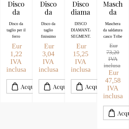
Disco
Disco
Disco
Masche
da
da
diamantato
da
taglio
taglio
115
saldatur
Disco da
Disco da
DISCO
Maschera
ferro
ferro
segmentato
casco
taglio per il
taglio
DIAMANTATO
da saldatura
115
230
Tribe
ferro
finissimo
SEGMENTATO
casco Tribe
finissimo
Telwin
acciaio
per il
115MM
Telwin
Eur
Eur
Eur
Eur
steel per
acciaio
MMA-
MMA-
73,20
1,22
3,04
15,25
smerigliatrici
inox ferro
MIG/MAG-
MIG/MA
IVA
IVA
IVA
IVA
diametro
steel per
TIG
inclusa
TIG
inclusa
inclusa
inclusa
mm.115.
smerigliatrici
Eur
Universale
diametro
47,58
mm.230
IVA
inclusa