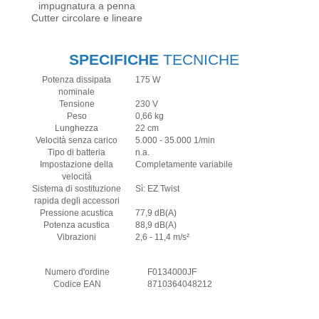
impugnatura a penna
Cutter circolare e lineare
SPECIFICHE
TECNICHE
Potenza dissipata
175 W
nominale
Tensione
230 V
Peso
0,66 kg
Lunghezza
22 cm
Velocità senza carico
5.000 - 35.000 1/min
Tipo di batteria
n.a.
Impostazione della
Completamente variabile
velocità
Sistema di sostituzione
Sì: EZ Twist
rapida degli accessori
Pressione acustica
77,9 dB(A)
Potenza acustica
88,9 dB(A)
Vibrazioni
2,6 - 11,4 m/s²
Numero d'ordine
F0134000JF
Codice EAN
8710364048212