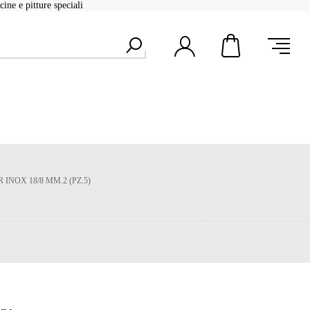
ine e pitture speciali
 INOX 18/8 MM.2 (PZ.5)