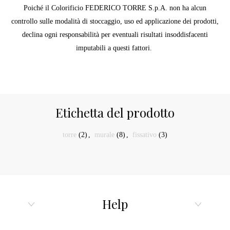
Poiché il Colorificio FEDERICO TORRE S.p.A. non ha alcun
controllo sulle modalità di stoccaggio, uso ed applicazione dei prodotti,
declina ogni responsabilità per eventuali risultati insoddisfacenti
imputabili a questi fattori.
Etichetta del prodotto
torre
(2)
,
murale
(8)
,
fissativo
(3)
Help