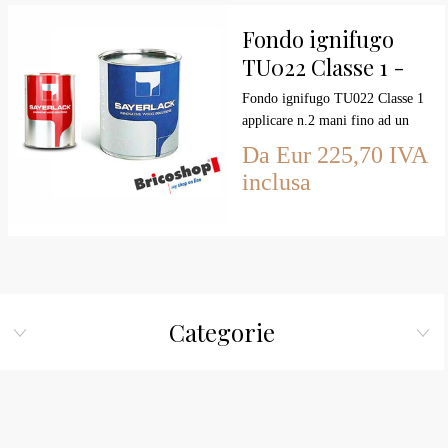
Fondo ignifugo
TU022 Classe 1 -
VERNICI
Fondo ignifugo TU022 Classe 1
IGNIFUGHE
applicare n.2 mani fino ad un
consumo di 300 gr mq
Da Eur 225,70 IVA
inclusa
Categorie