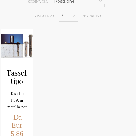
ORDINA PER
VISUALIZZA
PER PAGINA
Tassello
tipo
FSA
Tassello
FSA in
metallo per
fissaggi di
Da
media
Eur
entità
5,86