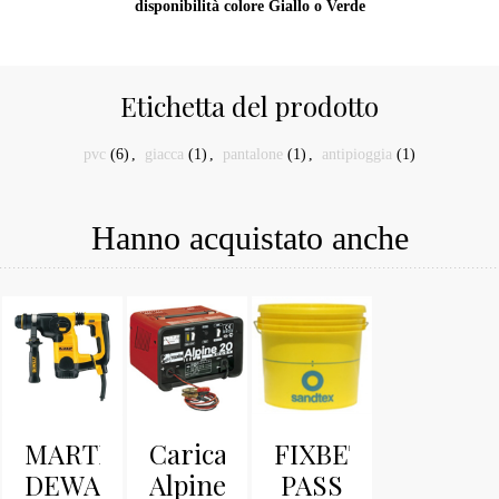
disponibilità colore Giallo o Verde
Etichetta del prodotto
pvc
(6)
,
giacca
(1)
,
pantalone
(1)
,
antipioggia
(1)
Hanno acquistato anche
MARTELLETTO
Caricabatteria
FIXBETON
DEWALT
Alpine
PASS