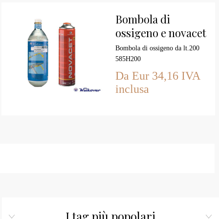
Bombola di
ossigeno e novacet
per kit 585H200
Bombola di ossigeno da lt.200
(06-23)
585H200
Da Eur 34,16 IVA
inclusa
I tag più popolari