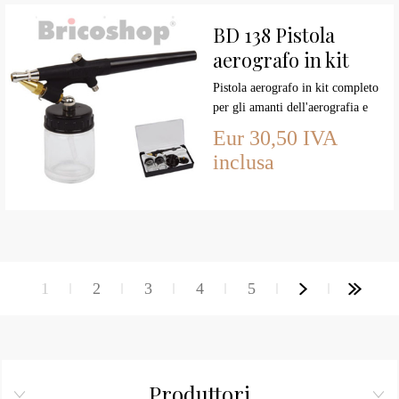
BD 138 Pistola
aerografo in kit
FENGDA
Pistola aerografo in kit completo
per gli amanti dell'aerografia e
per lavori di finiture. Adattabile
Eur 30,50 IVA
a qualsiasi compressore tramite
inclusa
la vite di raccordo.
1
2
3
4
5
Produttori