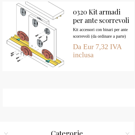
0320 Kit armadi
per ante scorrevoli
(kg.40)
Kit accessori con binari per ante
scorrevoli (da ordinare a parte)
di armadi e arredamenti per ante
Da Eur 7,32 IVA
da kg.40 marca koblenz kit
inclusa
completo per 1 anta scorrevole,
binario escluso da ordinare a
parte.
Categorie