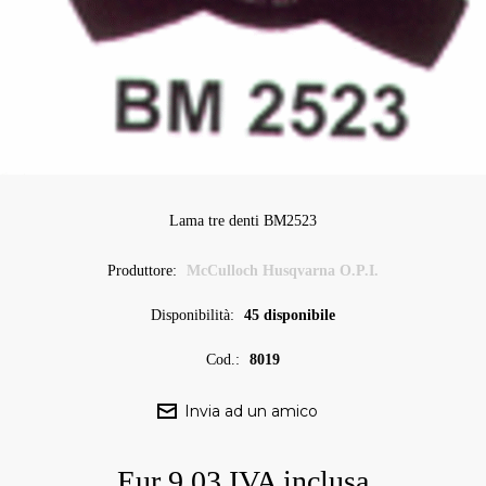
Lama tre denti BM2523
Produttore:
McCulloch Husqvarna O.P.I.
Disponibilità:
45 disponibile
Cod.:
8019
Eur 9,03 IVA inclusa