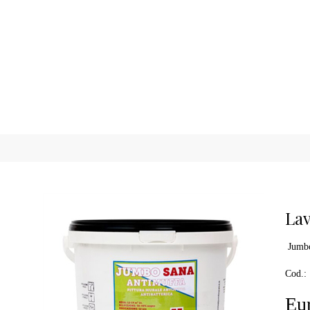
Lav
Jumbo
Cod.:
Eur