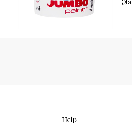
Qta
Help