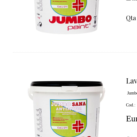
Qta
Lav
Jumbo
Cod.:
Eur