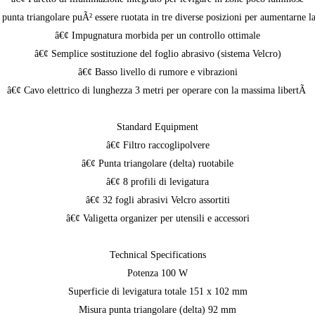
punta triangolare puÃ² essere ruotata in tre diverse posizioni per aumentarne l
â€¢ Impugnatura morbida per un controllo ottimale
â€¢ Semplice sostituzione del foglio abrasivo (sistema Velcro)
â€¢ Basso livello di rumore e vibrazioni
â€¢ Cavo elettrico di lunghezza 3 metri per operare con la massima libertÃ
Standard Equipment
â€¢ Filtro raccoglipolvere
â€¢ Punta triangolare (delta) ruotabile
â€¢ 8 profili di levigatura
â€¢ 32 fogli abrasivi Velcro assortiti
â€¢ Valigetta organizer per utensili e accessori
Technical Specifications
Potenza 100 W
Superficie di levigatura totale 151 x 102 mm
Misura punta triangolare (delta) 92 mm