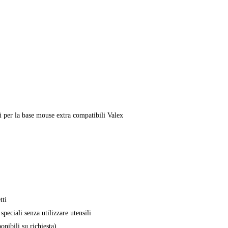
ogli per la base mouse extra compatibili Valex
tti
peciali senza utilizzare utensili
onibili su richiesta)