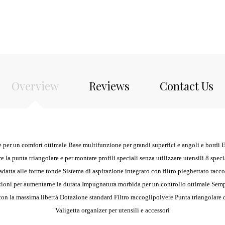
Overview
Reviews
Contact Us
r un comfort ottimale Base multifunzione per grandi superfici e angoli e bordi Effi
 la punta triangolare e per montare profili speciali senza utilizzare utensili 8 specia
si adatta alle forme tonde Sistema di aspirazione integrato con filtro pieghettato rac
izioni per aumentarne la durata Impugnatura morbida per un controllo ottimale Sempl
n la massima libertà Dotazione standard Filtro raccoglipolvere Punta triangolare del
Valigetta organizer per utensili e accessori