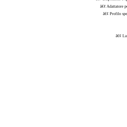
â€¢ Adattatore pe
â€¢ Profilo spe
â€¢ La 