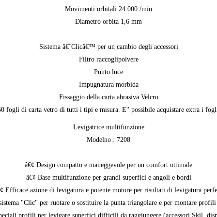
Movimenti orbitali 24.000 /min
Diametro orbita 1,6 mm
Sistema â€˜Clicâ€™ per un cambio degli accessori
Filtro raccoglipolvere
Punto luce
Impugnatura morbida
Fissaggio della carta abrasiva Velcro
0 fogli di carta vetro di tutti i tipi e misura. E'' possibile acquistare extra i f
Levigatrice multifunzione
Modelno : 7208
â€¢ Design compatto e maneggevole per un comfort ottimale
â€¢ Base multifunzione per grandi superfici e angoli e bordi
¢ Efficace azione di levigatura e potente motore per risultati di levigatura perfe
ema ''Clic'' per ruotare o sostituire la punta triangolare e per montare profili s
eciali profili per levigare superfici difficili da raggiungere (accessori Skil, disp