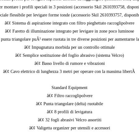
r montare i profili speciali in 3 posizioni (accessorio Skil 2610393758, disponi
ciale flessibile per levigare forme tonde (accessorio Skil 2610393757, disponibi
â€¢ Sistema di aspirazione integrato con filtro pieghettato raccoglipolvere
â€¢ Faretto di illuminazione integrato per levigare in zone poco luminose
punta triangolare puÃ² essere ruotata in tre diverse posizioni per aumentarne l
â€¢ Impugnatura morbida per un controllo ottimale
â€¢ Semplice sostituzione del foglio abrasivo (sistema Velcro)
â€¢ Basso livello di rumore e vibrazioni
â€¢ Cavo elettrico di lunghezza 3 metri per operare con la massima libertÃ
Standard Equipment
â€¢ Filtro raccoglipolvere
â€¢ Punta triangolare (delta) ruotabile
â€¢ 8 profili di levigatura
â€¢ 32 fogli abrasivi Velcro assortiti
â€¢ Valigetta organizer per utensili e accessori