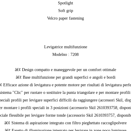
Spotlight
Soft grip
Velcro paper fastening
Levigatrice multifunzione
Modelno : 7208
â€¢ Design compatto e maneggevole per un comfort ottimale
â€¢ Base multifunzione per grandi superfici e angoli e bordi
¢ Efficace azione di levigatura e potente motore per risultati di levigatura perfe
ema ''Clic'' per ruotare o sostituire la punta triangolare e per montare profili s
eciali profili per levigare superfici difficili da raggiungere (accessori Skil, disp
r montare i profili speciali in 3 posizioni (accessorio Skil 2610393758, disponi
ciale flessibile per levigare forme tonde (accessorio Skil 2610393757, disponibi
â€¢ Sistema di aspirazione integrato con filtro pieghettato raccoglipolvere
â€¢ Faretto di illuminazione integrato per levigare in zone poco luminose