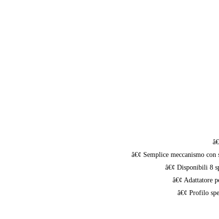
â€
â€¢ Semplice meccanismo con sist
â€¢ Disponibili 8 sp
â€¢ Adattatore pe
â€¢ Profilo spe