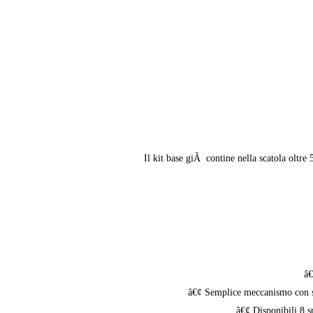
Il kit base giÃ contine nella scatola oltre 5
â€
â€¢ Semplice meccanismo con sist
â€¢ Disponibili 8 sp