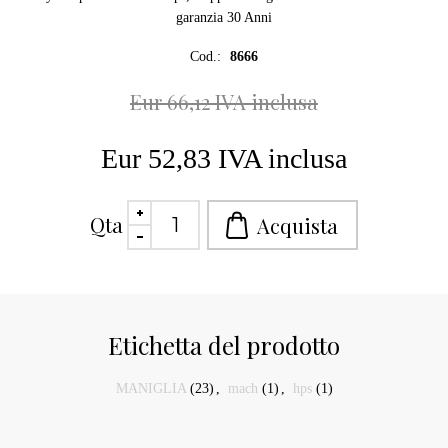
garanzia 30 Anni
Cod.:
8666
Eur 66,12 IVA inclusa
Eur 52,83 IVA inclusa
Qta
Etichetta del prodotto
MANIGLIA
(23)
,
mach
(1)
,
hps
(1)