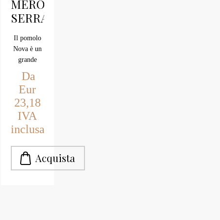
MERONI
SERRATURE
PREMI
Il pomolo
APRI
Nova è un
grande
intramontabile
Da
classico,
Eur
presente da
23,18
decenni sul
IVA
mercato e
ancora oggi
inclusa
molto
richiesto e
amato
grazie
all'efficienza
del
meccanismo
Premiapri.