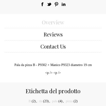
Overview
Reviews
Contact Us
Pala da pizza B - P9302 + Manico P9323 diametro 19 cm
<p /> <p />
Etichetta del prodotto
B
(2)
,
da
(23)
,
pala
(4)
,
pizza
(2)