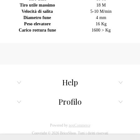
Tiro utile massimo
18 M
Velocità di salita
5-10 M/min
Diametro fune
4 mm
Peso elevatore
16 Kg
Carico rottura fune
1600 > Kg
Help
Profilo
Powered by
nopCommerce
Copyright © 2026 BricoShop. Tutti i diritti riservati