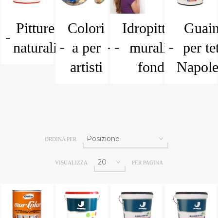
Pitture
Colori
Idropitture
Guai
naturali
a per
murali e
per tet
artisti
fondi
Napol
ORDINA PER
VISUALIZZA
PER PAGINA