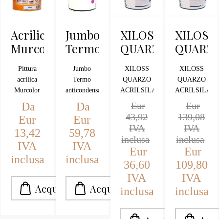
Acrilico
Jumbo
XILOSS
XILOSS
Murcolor
Termo
QUARZO
QUARZ
Kg.1
anticondensa
ACRILSILANICO
ACRILS
Pittura
Jumbo
XILOSS
XILOSS
BIANCO
BIANCO
acrilica
Termo
QUARZO
QUARZO
KG.5
LT.14
Murcolor
anticondensa
ACRILSILANICO
ACRILSILAN
750 ml per
termoacustico
BIANCO
BIANCO
Da
Da
Eur
Eur
lavori
antimuffa
DI
DI
43,92
139,08
Eur
Eur
professionali
COLORE
ALTISSIMA
ALTISSIMA
IVA
IVA
13,42
59,78
di pittura
BIANCO
QUALITA'
QUALITA'
inclusa
inclusa
IVA
IVA
murale su
Eur
Eur
tela e
inclusa
inclusa
36,60
109,80
legno,
IVA
IVA
pittura per
artisti,
inclusa
inclusa
scenografia
e