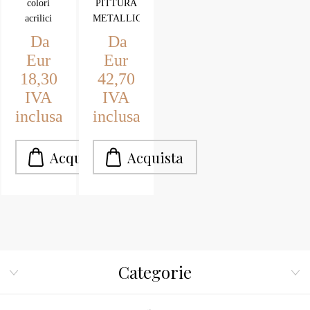
colori
PITTURA
Fosforo
acrilici
METALLICA
luminescenti
KG.1
Da
Da
a base
Eur
Eur
acquosa per
18,30
42,70
hobbistica,
IVA
IVA
belle arti,
scritte,
inclusa
inclusa
cartelli
pubblicitari,
scenografie,
vetrine,
mostre, usi
scolastici,
effetti
speciali,
stoffe e
tessuti.
Categorie