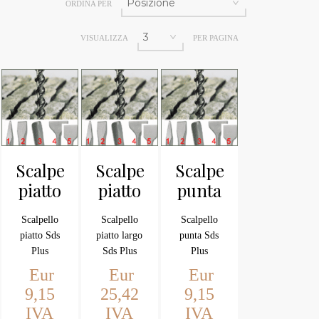
ORDINA PER
VISUALIZZA
PER PAGINA
Scalpello
Scalpello
Scalpello
piatto
piatto
punta
(Foto
(Foto
(Foto
Scalpello
Scalpello
Scalpello
2) Sds
5) Sds
1) Sds
piatto Sds
piatto largo
punta Sds
Plus
Plus
Plus
Plus
Sds Plus
Plus
Eur
Eur
Eur
9,15
25,42
9,15
IVA
IVA
IVA