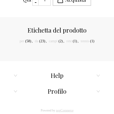
Etichetta del prodotto
per
(58)
,
da
(23)
,
campi
(2)
,
rete
(1)
,
tennis
(1)
Help
Profilo
Powered by
nopCommerce