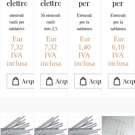
elettrodi
elettrodi
per
per
rutili
rutili
ghisa
Inox
elettrodi
50 elettrodi
Elettrodi
Elettrodi
mm.2
mm.2,5
mm.2,5
18/8
rutili per
rutili
per la
per la
mm.2
saldatrici
mm.2,5
saldatura
saldatura
(pz.5)
della Ghisa
dell''acciaio
Eur
Eur
Eur
Eur
MM.2x300
7,32
7,32
1,40
6,10
MM
IVA
IVA
IVA
IVA
inclusa
inclusa
inclusa
inclusa