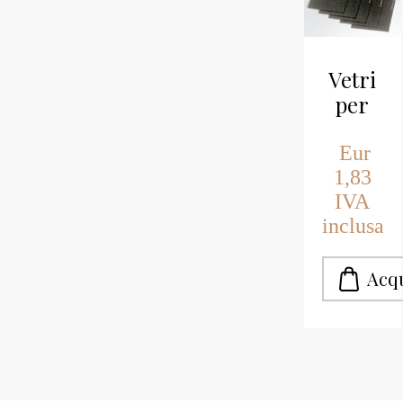
Vetri
per
masche
scuri
Eur
1,83
IVA
inclusa