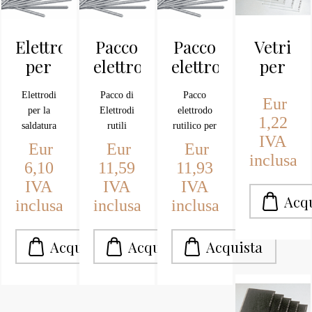
Elettrodi
Pacco
Pacco
Vetri
per
elettrodi
elettrodi
per
Inox
rutili
rutili
masche
Elettrodi
Pacco di
Pacco
18/8
da
da
chiari
Eur
per la
Elettrodi
elettrodo
mm.2,5
mm. 2
mm.
1,22
saldatura
rutili
rutilico per
IVA
(pz.5)
2,5
dell''acciaio
Arcos. Per
saldatura
Eur
Eur
Eur
MM.2,5x300
la saldatura
per
inclusa
(Pz.240)
6,10
11,59
11,93
MM
normale di
l'impiego
IVA
IVA
IVA
ferri-
in tutte le
inclusa
inclusa
inclusa
acciai.Confezione
posizioni
da pz 300
Marca
mm.2
Soges