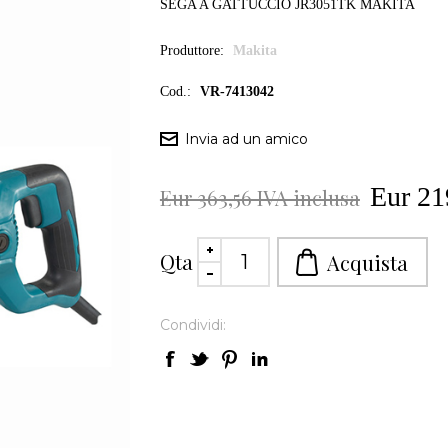
SEGA A GATTUCCIO JR3051TK MAKITA
Produttore:
Makita
Cod.:
VR-7413042
Eur 21
Eur 363,56 IVA inclusa
Qta
Condividi: