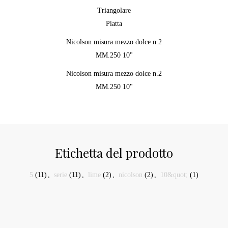
Triangolare
Piatta
Nicolson misura mezzo dolce n.2
MM.250 10"
Nicolson misura mezzo dolce n.2
MM.250 10"
Etichetta del prodotto
5
(11)
,
serie
(11)
,
lime
(2)
,
nicolson
(2)
,
10&quot;
(1)