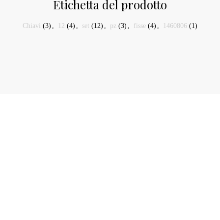
Etichetta del prodotto
Chiavi
(3)
,
12
(4)
,
set
(12)
,
pz
(3)
,
fisse
(4)
,
1460806
(1)