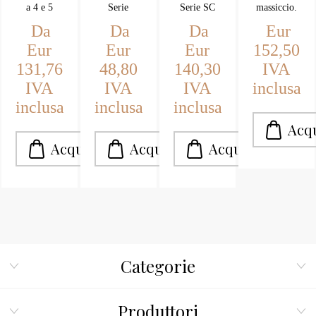
OL
a 4 e 5
Serie
Serie SC
massiccio.
posti in
2001ER
7V
Da
Da
Da
Eur
blocchi
Eur
Eur
Eur
152,50
assemblabili
131,76
48,80
140,30
IVA
IVA
IVA
IVA
inclusa
inclusa
inclusa
inclusa
Categorie
Produttori