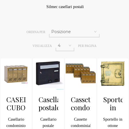
Silmec casellari postali
ORDINA PER
VISUALIZZA
PER PAGINA
CASELLARIO
Casellario
Cassette
Sportell
CUBO
postale
condominiali
in
COMPOSTO
Serie
Serie
ottone
Casellario
Casellario
Cassette
Sportello in
RIVISTA
S2001ER
SC 7V
SC3-
condominio
postale
condominiali
ottone