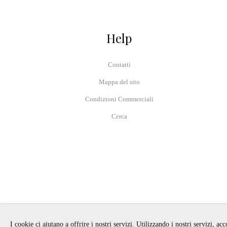
Help
Contatti
Mappa del sito
Condizioni Commerciali
Cerca
I cookie ci aiutano a offrire i nostri servizi. Utilizzando i nostri servizi, ac