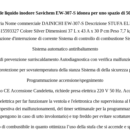
le liquido inodore Savichem EW-307-S idonea per uno spazio di 50
a Nome commerciale DAINICHI EW-307-S Descrizione STUFA EL
3327 Colore Silver Dimensioni 37 L x 43 A x 30 P cm Peso 7,7 kg Si
zione d'interruzione di corrente Sistema di controllo di combustione Si
Sistema automatico antiribaltamento
di prevenzione surriscaldamento Autodiagnostica con verifica malfunz
protezione per sovratemperatura della stanza Sistema di della sicurezza
Programmazione accensione/spegnimento
CE Accensione Candeletta, richiede presa elettrica 220 V 50 Hz. Acc
lettrica per far funzionare la ventola e l'elettronica che supervisiona 
tempestiva dei malfunzionamenti, del timer settimanale per la programma
spengono in caso di urto involontario) e top freddo per evitare scottature
 combustibile in quanto ottimizza l’uso della stufa che si accende e 