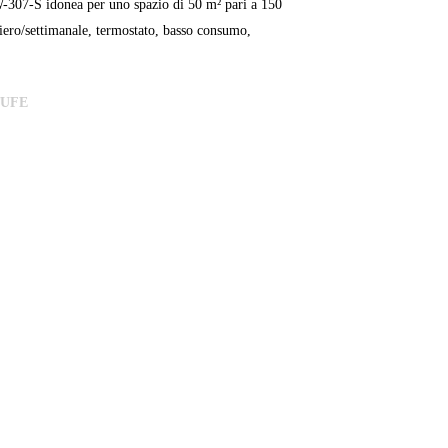
-307-S idonea per uno spazio di 50 m² pari a 150
iero/settimanale, termostato, basso consumo,
TUFE