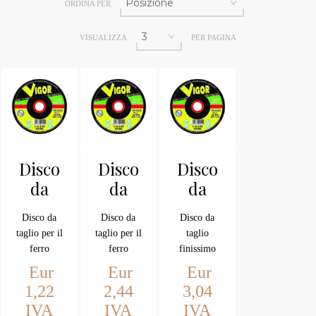
ORDINA PER
VISUALIZZA
PER PAGINA
Disco
Disco
Disco
da
da
da
taglio
taglio
taglio
Disco da
Disco da
Disco da
ferro
ferro
ferro
taglio per il
taglio per il
taglio
115
230
230
ferro
ferro
finissimo
finissimo
acciaio
acciaio
per il
Eur
Eur
Eur
steel per
steel per
acciaio
1,22
2,44
3,04
smerigliatrici
smerigliatrici
inox ferro
IVA
IVA
IVA
diametro
diametro
steel per