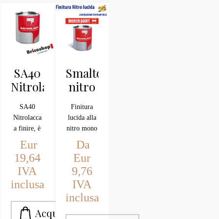
manufatto
di grande
naturalezza.
Il prodotto
si diluisce
con alcol
SA40
Smalto
etilico al
94%
Nitrolacca
nitro
a
lucido
SA40
Finitura
finire
SL200
Nitrolacca
lucida alla
a finire, è
nitro mono
un prodotto
componente
Eur
Da
a base di
SL 200
19,64
Eur
gommalacca
Lavorazione
IVA
9,76
purissima e
tintometrica
inclusa
IVA
nitrocellulosa
inclusa