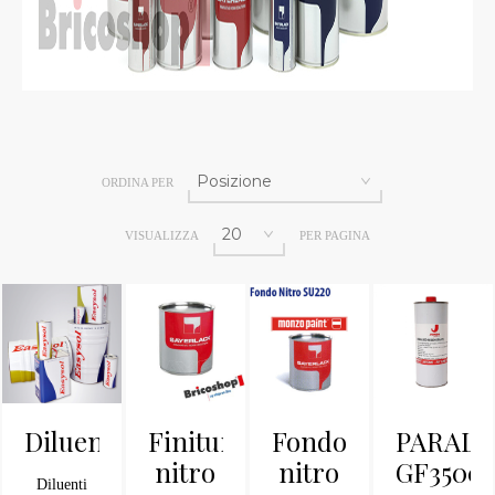
ORDINA PER
VISUALIZZA
PER PAGINA
Diluenti
Finitura
Fondo
PARALO
nitro
nitro
GF3500
Diluenti