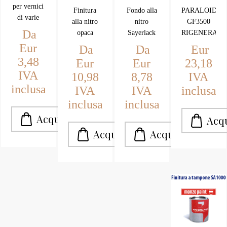
colorata
SU220
RIGENE
per vernici
Finitura
Fondo alla
PARALOID
opaca
per
PER
di varie
alla nitro
nitro
GF3500
SZ 10
legno
LEGNI
tipologia.
Da
opaca
Sayerlack
RIGENERAN
Diluente di
per
TENERI
SZ10,
trasparente
PER
Eur
Da
Da
Eur
prima
anche
catalizzabile
LEGNI
legno
3,48
Eur
Eur
23,18
qualità
colorata per
(diluibile)
TENERI O
IVA
prodotti da
10,98
8,78
IVA
finiture di
con
DEGRADATI
Lombardi /
inclusa
IVA
IVA
inclusa
pregio in
diluente
2bm e da
versione
nitro.
inclusa
inclusa
Sprintchimica.
opaca 10
I diluenti
gloss.
sono di alta
Catalizzabile/diluibile
qualità
con
diluente
nitro.