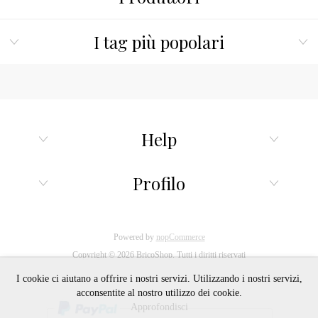
e della
all'interno
linea di
sia
galleggiamento
I tag più popolari
all'esterno.
di
Non
imbarcazioni
applicare su
veloci e da
legni
competizione
precedentement
in acque
laccati
temperate.
Help
Non adatta
per
alluminio e
Profilo
leghe
leggere per
il rischio di
corrosione
Powered by
nopCommerce
in caso di
Copyright © 2026 BricoShop. Tutti i diritti riservati
contatto
I cookie ci aiutano a offrire i nostri servizi. Utilizzando i nostri servizi,
diretto.
acconsentite al nostro utilizzo dei cookie.
Approfondisci