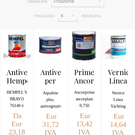
ORDINA PER
VISUALIZZA
PER PAGINA
Antivegetativa
Antivegetativa
Primer
Vernice
Hempel
per
Ancorprimer
Linea
eliche
Yachtin
HEMPEL'S
Ancorprimer
Aqualine
Vernice
15-
BRAVO
ancorplast
plus,
Linea
700
76140 è
0,750
antivegetativa
Yachting
una
Penguin
per eliche
15-700
Da
Eur
Eur
Eur
antivegetativa
Yachting
colore
Vernice
Eur
13,42
31,72
14,64
acrilica a
Yotun
Bianco
brillante
23,18
IVA
IVA
IVA
matrice
Vernice