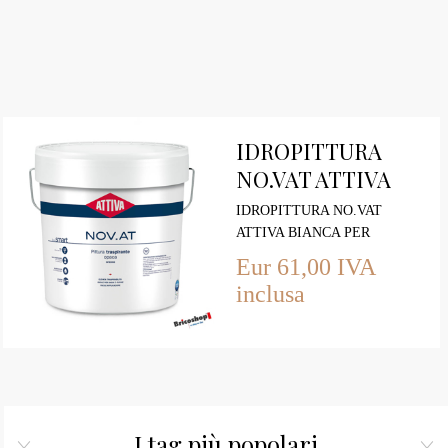
IDROPITTURA
NO.VAT ATTIVA
BIANCA LT.14
IDROPITTURA NO.VAT
ATTIVA BIANCA PER
ARREDO INTERNO
Eur 61,00 IVA
ABITATIVO PER TUTTI GLI
inclusa
AMBIENTI
I tag più popolari