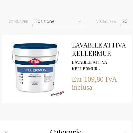
ORDINA PER
VISUALIZZA
LAVABILE ATTIVA
KELLERMUR
LAVABILE ATTIVA
KELLERMUR -
IDROPITTURA DI ALTA
Eur 109,80 IVA
QUALITA'
inclusa
Categorie