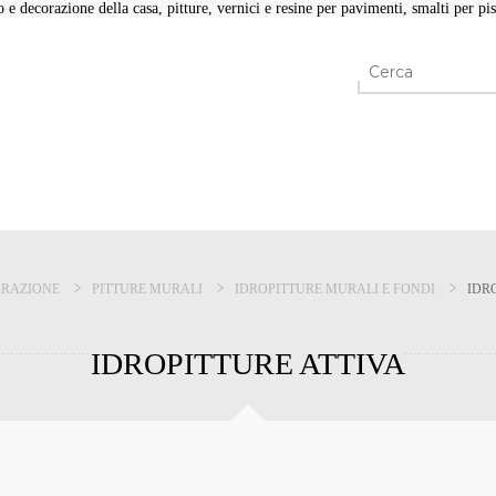
e decorazione della casa, pitture, vernici e resine per pavimenti, smalti per pisc
RAZIONE
PITTURE MURALI
IDROPITTURE MURALI E FONDI
IDR
IDROPITTURE ATTIVA