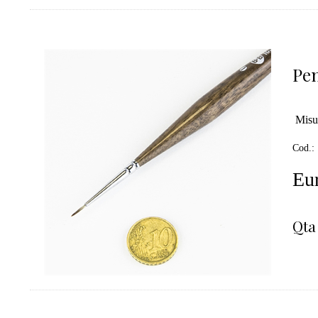
Pen
Misu
Cod.:
Eur
Qta