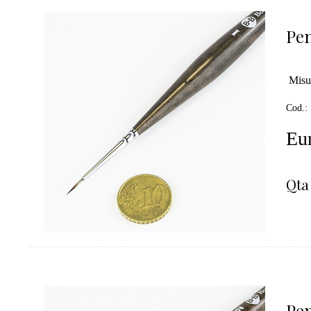
Pen
Misu
Cod.:
Eur
Qta
Pen