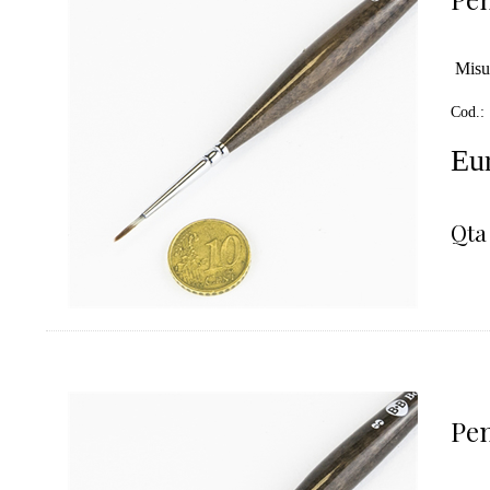
Misu
Cod.:
Eur
Qta
Pen