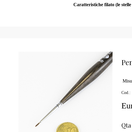
Caratteristiche filato (le stell
Pen
Misu
Cod.:
Eur
Qta