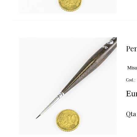
Pen
Misu
Cod.:
Eur
Qta